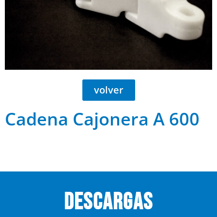
volver
Cadena Cajonera A 600
descargas