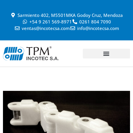
Sarmiento 402, M5501MKA Godoy Cruz, Mendoza
+54 9 261 569-8971
0261 804 7090
ventas@incotecsa.com
info@incotecsa.com