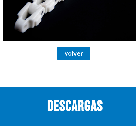
volver
descargas