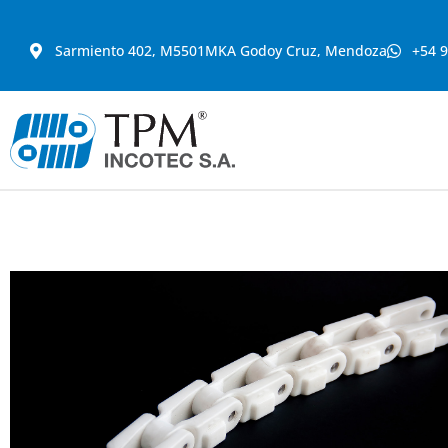
Sarmiento 402, M5501MKA Godoy Cruz, Mendoza
+54 9