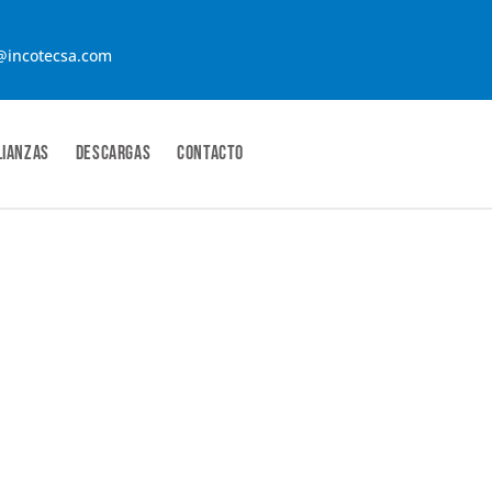
@incotecsa.com
lianzas
Descargas
contacto
0