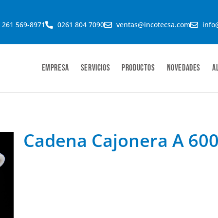
 261 569-8971
0261 804 7090
ventas@incotecsa.com
info
Empresa
Servicios
Productos
Novedades
A
Cadena Cajonera A 60