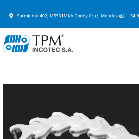
Sarmiento 402, M5501MKA Godoy Cruz, Mendoza
+54 9