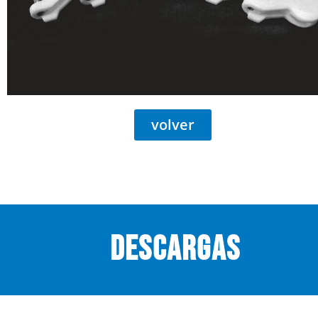
volver
descargas