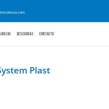
@incotecsa.com
lianzas
Descargas
contacto
System Plast