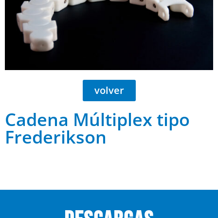
volver
Cadena Múltiplex tipo
Frederikson