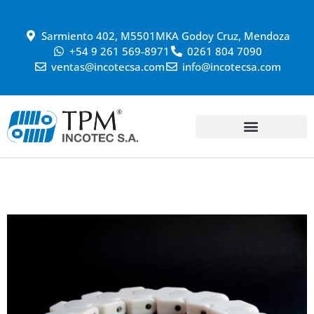
Sarmiento 402, M5501MKA Godoy Cruz, Mendoza
+54 9 261 569-8971
0261 804 7090
ventas@incotecsa.com
info@incotecsa.com