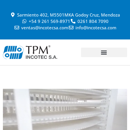
Sarmiento 402, M5501MKA Godoy Cruz, Mendoza
+54 9 261 569-8971
0261 804 7090
ventas@incotecsa.com
info@incotecsa.com