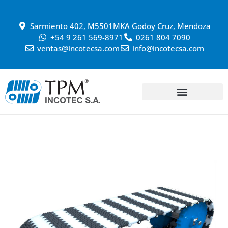
Sarmiento 402, M5501MKA Godoy Cruz, Mendoza
+54 9 261 569-8971
0261 804 7090
ventas@incotecsa.com
info@incotecsa.com